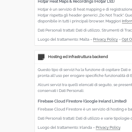
Hotjar Heat Maps & Recordings (Hotjar Ltd.)
Hotjar è un servizio di heat mapping e di registrazione
Hotjar rispetta gli header generici „Do Not Track”. Que
disponibile in tutti i principali browser. Maggiori
Infor
Dati Personali trattati: Dati di utilizzo, Strumenti di 
Luogo del trattamento: Malta –
Privacy Policy
–
Opt O
Hosting ed infrastruttura backend
Questo tipo di servizi ha la funzione di ospitare Dat
pronta all'uso per erogare specifiche funzionalità di
Alcuni servizi tra quelli elencati di seguito, se prese
conservati i Dati Personali.
Firebase Cloud Firestore (Google Ireland Limited)
Firebase Cloud Firestore è un servizio di hosting e b
Dati Personali trattati: Dati di utilizzo e varie tipolog
Luogo del trattamento: Irlanda –
Privacy Policy
.