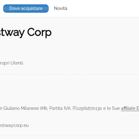
Dove acquistare
Novità
tway Corp
opri Utenti.
n Giuliano Milanese (MI), Partita IVA: IT02561670130 e le Sue
affiliate
stwaycorp.eu