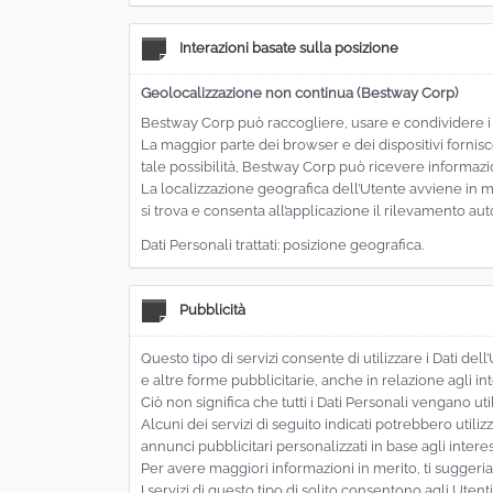
Interazioni basate sulla posizione
Geolocalizzazione non continua (Bestway Corp)
Bestway Corp può raccogliere, usare e condividere i Dat
La maggior parte dei browser e dei dispositivi forni
tale possibilità, Bestway Corp può ricevere informazio
La localizzazione geografica dell’Utente avviene in m
si trova e consenta all’applicazione il rilevamento au
Dati Personali trattati: posizione geografica.
Pubblicità
Questo tipo di servizi consente di utilizzare i Dati
e altre forme pubblicitarie, anche in relazione agli int
Ciò non significa che tutti i Dati Personali vengano utili
Alcuni dei servizi di seguito indicati potrebbero utiliz
annunci pubblicitari personalizzati in base agli inter
Per avere maggiori informazioni in merito, ti suggeriamo
I servizi di questo tipo di solito consentono agli Utent