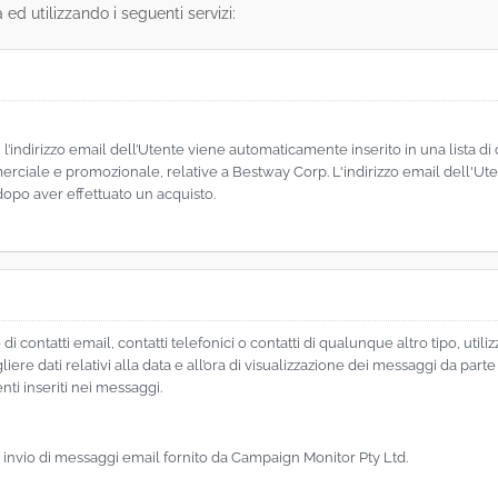
à ed utilizzando i seguenti servizi:
r, l’indirizzo email dell’Utente viene automaticamente inserito in una lista 
rciale e promozionale, relative a Bestway Corp. L'indirizzo email dell'Ut
dopo aver effettuato un acquisto.
i contatti email, contatti telefonici o contatti di qualunque altro tipo, util
iere dati relativi alla data e all’ora di visualizzazione dei messaggi da part
nti inseriti nei messaggi.
e invio di messaggi email fornito da Campaign Monitor Pty Ltd.