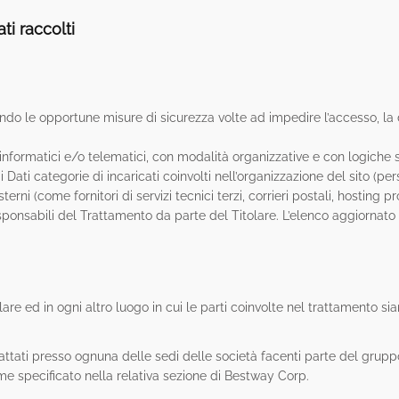
ti raccolti
ttando le opportune misure di sicurezza volte ad impedire l’accesso, la
nformatici e/o telematici, con modalità organizzative e con logiche st
i Dati categorie di incaricati coinvolti nell’organizzazione del sito (
erni (come fornitori di servizi tecnici terzi, corrieri postali, hosting 
onsabili del Trattamento da parte del Titolare. L’elenco aggiornato 
lare ed in ogni altro luogo in cui le parti coinvolte nel trattamento sian
 trattati presso ognuna delle sedi delle società facenti parte del g
ome specificato nella relativa sezione di Bestway Corp.