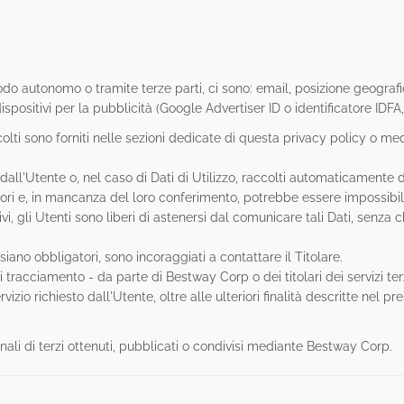
do autonomo o tramite terze parti, ci sono: email, posizione geografica
 dispositivi per la pubblicità (Google Advertiser ID o identificatore IDF
lti sono forniti nelle sezioni dedicate di questa privacy policy o medi
 dall'Utente o, nel caso di Dati di Utilizzo, raccolti automaticamente
tori e, in mancanza del loro conferimento, potrebbe essere impossibile
vi, gli Utenti sono liberi di astenersi dal comunicare tali Dati, senz
iano obbligatori, sono incoraggiati a contattare il Titolare.
 di tracciamento - da parte di Bestway Corp o dei titolari dei servizi te
ervizio richiesto dall'Utente, oltre alle ulteriori finalità descritte ne
nali di terzi ottenuti, pubblicati o condivisi mediante Bestway Corp.