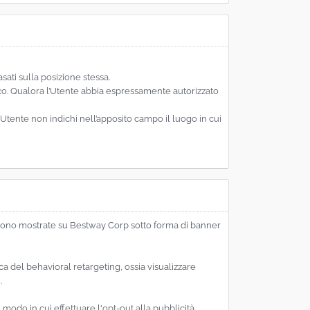
sati sulla posizione stessa.
ico. Qualora l’Utente abbia espressamente autorizzato
Utente non indichi nell’apposito campo il luogo in cui
i sono mostrate su Bestway Corp sotto forma di banner
ica del behavioral retargeting, ossia visualizzare
.
l modo in cui effettuare l'opt-out alla pubblicità