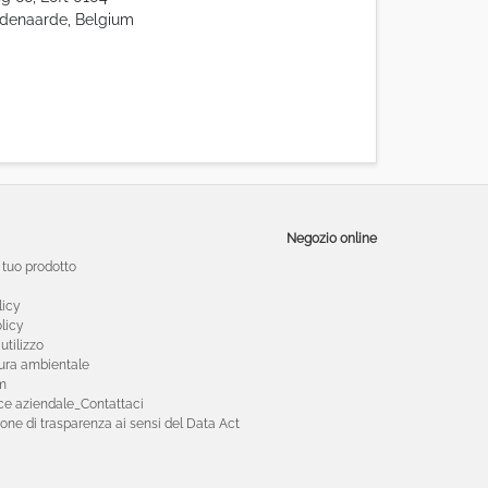
denaarde, Belgium
Negozio online
l tuo prodotto
licy
licy
utilizzo
tura ambientale
m
e aziendale_Contattaci
one di trasparenza ai sensi del Data Act