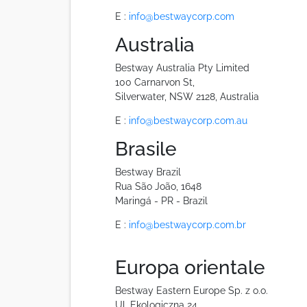
E :
info@bestwaycorp.com
Australia
Bestway Australia Pty Limited
100 Carnarvon St,
Silverwater, NSW 2128, Australia
E :
info@bestwaycorp.com.au
Brasile
Bestway Brazil
Rua São João, 1648
Maringá - PR - Brazil
E :
info@bestwaycorp.com.br
Europa orientale
Bestway Eastern Europe Sp. z o.o.
Ul. Ekologiczna 24