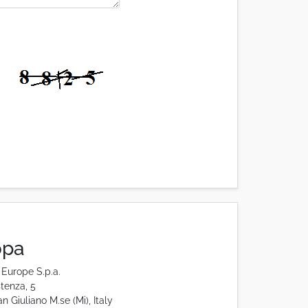
opa
Europe S.p.a.
stenza, 5
 Giuliano M.se (Mi), Italy