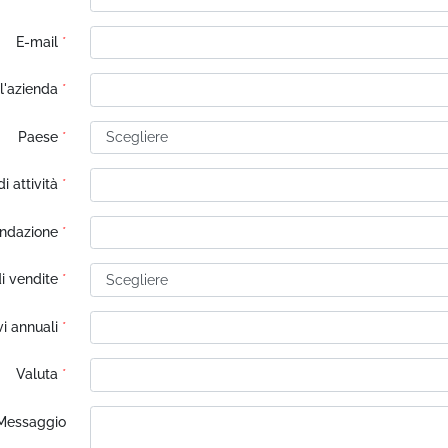
E-mail
*
l'azienda
*
Paese
*
di attività
*
ondazione
*
i vendite
*
vi annuali
*
Valuta
*
Messaggio