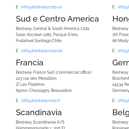
E :
info@bestwaycorp.us
E :
info@
Sud e Centro America
Hon
Bestway Central & South America Ltda
Bestway 
Salar Ascotan 1282, Parque Enea,
7th Floo
Pudahuel,Santiago,Chile
66 Mody
E :
info@bestwaycorp.lat
E :
info@
Francia
Ger
Bestway France Sarl (commercial office)
Bestway
223 rue des Metalliers
Brachenf
ZI Les Platières
24534 N
69700 Chassagny Beauvallon
German
E :
info@bestwaycorp.fr
E :
info@
Scandinavia
Bel
Bestway Scandinavia A/S
Bestway
Hammerensgade 1, 2nd Fl.
Ronseweg