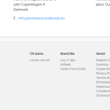
1267 Copenhagen K
9600 Ou
Denmark
E :
info@bestwayscandinavia.eu
Chi siamo
Brand Site
Servizi
Lavora con noi
Lay-Z-Spa
Registra i
Airbeds
Garanzia
Hydro-Force SUPs
Cookie Po
Privacy Po
Termini di 
Etichetta
Impressu
Complianc
Dichiarazi